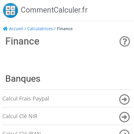
Skip
CommentCalculer.fr
to
content
Accueil
/
Calculatrices
/
Finance
Finance
Banques
Calcul Frais Paypal
Calcul Clé NIR
Calcul Clé IBAN