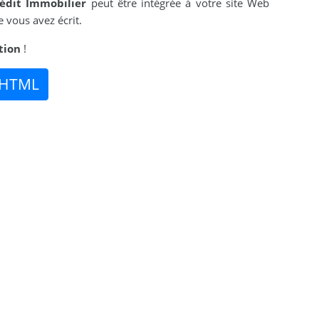
rédit Immobilier
peut être intégrée à votre site Web
 vous avez écrit.
tion
!
 HTML