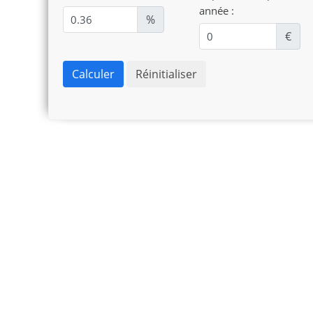
année :
%
€
Calculer
Réinitialiser