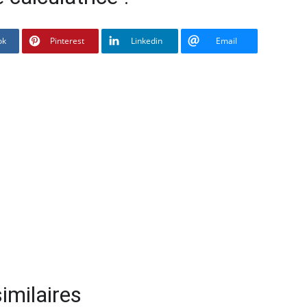
ok
Pinterest
Linkedin
Email
imilaires