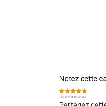
Notez cette cal
4.8
(95%)
16
vote[s]
Partagez cette