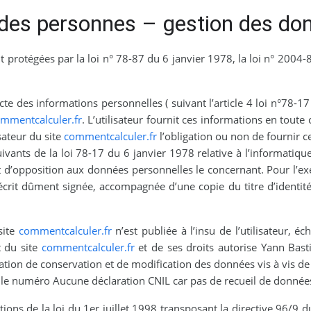
t des personnes – gestion des do
protégées par la loi n° 78-87 du 6 janvier 1978, la loi n° 2004-8
cte des informations personnelles ( suivant l’article 4 loi n°78-17
mmentcalculer.fr
. L’utilisateur fournit ces informations en tou
isateur du site
commentcalculer.fr
l’obligation ou non de fournir c
ants de la loi 78-17 du 6 janvier 1978 relative à l’informatique, 
 et d’opposition aux données personnelles le concernant. Pour l’
crit dûment signée, accompagnée d’une copie du titre d’identité a
site
commentcalculer.fr
n’est publiée à l’insu de l’utilisateur, 
t du site
commentcalculer.fr
et de ses droits autorise Yann Basti
tion de conservation et de modification des données vis à vis de l
s le numéro Aucune déclaration CNIL car pas de recueil de donnée
ions de la loi du 1er juillet 1998 transposant la directive 96/9 d