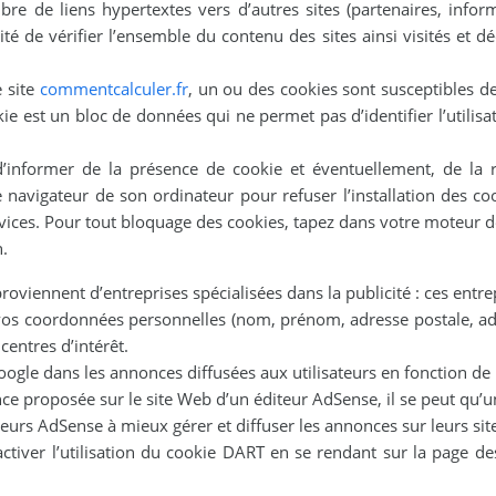
re de liens hypertextes vers d’autres sites (partenaires, infor
ité de vérifier l’ensemble du contenu des sites ainsi visités et d
e site
commentcalculer.fr
, un ou des cookies sont susceptibles d
kie est un bloc de données qui ne permet pas d’identifier l’utilisa
’informer de la présence de cookie et éventuellement, de la re
le navigateur de son ordinateur pour refuser l’installation des co
ervices. Pour tout bloquage des cookies, tapez dans votre moteur 
n.
roviennent d’entreprises spécialisées dans la publicité : ces entre
f vos coordonnées personnelles (nom, prénom, adresse postale, a
entres d’intérêt.
oogle dans les annonces diffusées aux utilisateurs en fonction de l
ce proposée sur le site Web d’un éditeur AdSense, il se peut qu’u
teurs AdSense à mieux gérer et diffuser les annonces sur leurs sit
activer l’utilisation du cookie DART en se rendant sur la page de