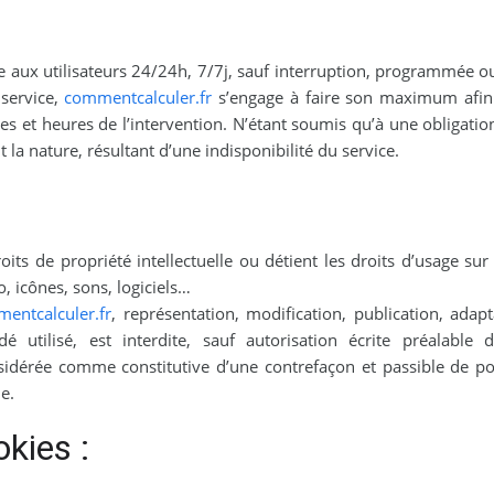
le aux utilisateurs 24/24h, 7/7j, sauf interruption, programmée 
 service,
commentcalculer.fr
s’engage à faire son maximum afin de
es et heures de l’intervention. N’étant soumis qu’à une obligat
a nature, résultant d’une indisponibilité du service.
oits de propriété intellectuelle ou détient les droits d’usage sur 
, icônes, sons, logiciels…
entcalculer.fr
, représentation, modification, publication, adap
utilisé, est interdite, sauf autorisation écrite préalable d
nsidérée comme constitutive d’une contrefaçon et passible de p
e.
okies :