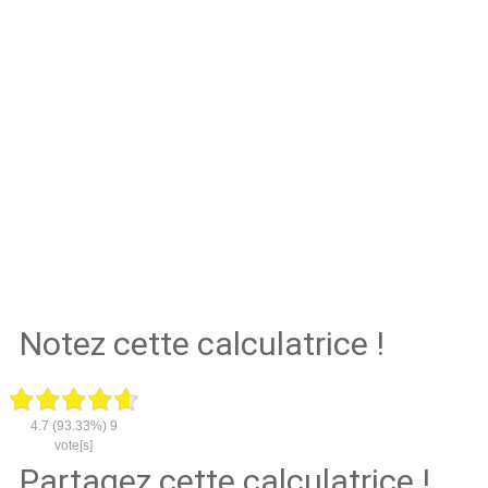
Notez cette calculatrice !
4.7
(93.33%)
9
vote[s]
Partagez cette calculatrice !