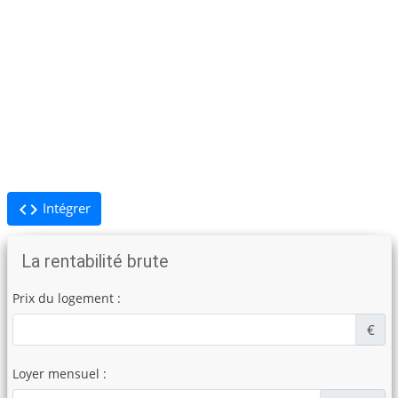
code
Intégrer
La rentabilité brute
Prix du logement :
€
Loyer mensuel :