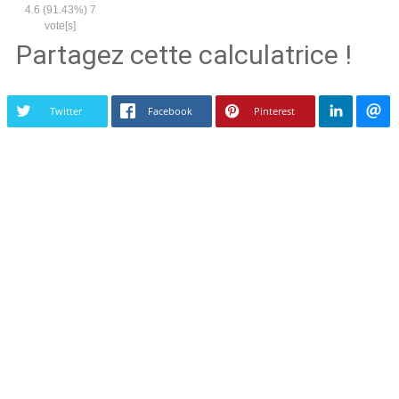
4.6
(91.43%)
7
vote[s]
Partagez cette calculatrice !
Twitter
Facebook
Pinterest