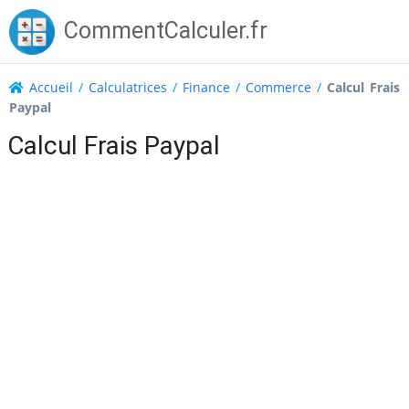
Skip
CommentCalculer.fr
to
content
Accueil
/
Calculatrices
/
Finance
/
Commerce
/
Calcul Frais
Paypal
Calcul Frais Paypal