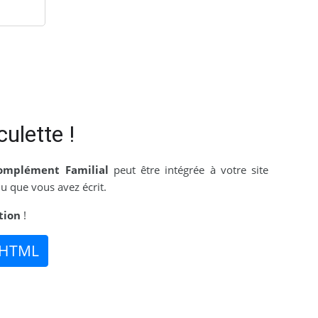
culette !
omplément Familial
peut être intégrée à votre site
u que vous avez écrit.
tion
!
 HTML