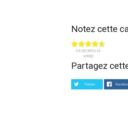
Notez cette cal
4.6
(92.86%)
14
vote[s]
Partagez cette
Twitter
Facebo