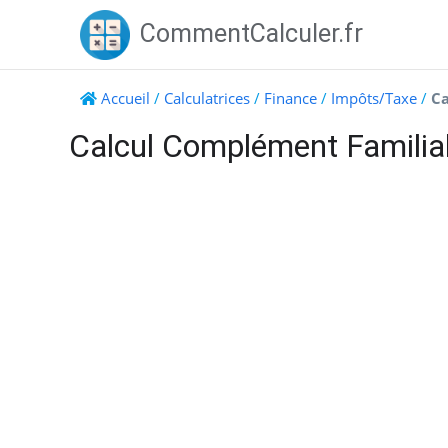
Skip
CommentCalculer.fr
to
content
Accueil
/
Calculatrices
/
Finance
/
Impôts/Taxe
/
Ca
Calcul Complément Familia