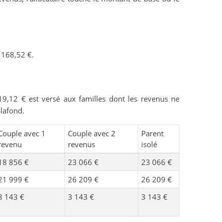
e
 168,52 €.
,12 € est versé aux familles dont les revenus ne
lafond.
Couple avec 1
Couple avec 2
Parent
revenu
revenus
isolé
18 856 €
23 066 €
23 066 €
21 999 €
26 209 €
26 209 €
3 143 €
3 143 €
3 143 €