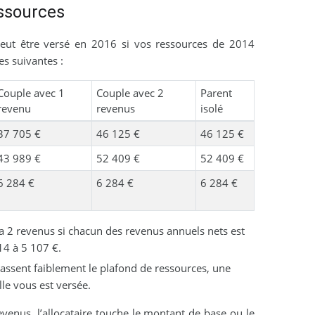
ssources
eut être versé en 2016 si vos ressources de 2014
es suivantes :
Couple avec 1
Couple avec 2
Parent
revenu
revenus
isolé
37 705 €
46 125 €
46 125 €
43 989 €
52 409 €
52 409 €
6 284 €
6 284 €
6 284 €
 a 2 revenus si chacun des revenus annuels nets est
14 à 5 107 €.
passent faiblement le plafond de ressources, une
lle vous est versée.
venus, l’allocataire touche le montant de base ou le