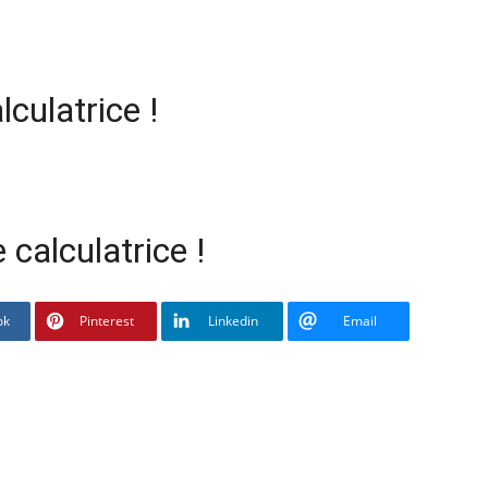
culatrice !
 calculatrice !
ok
Pinterest
Linkedin
Email