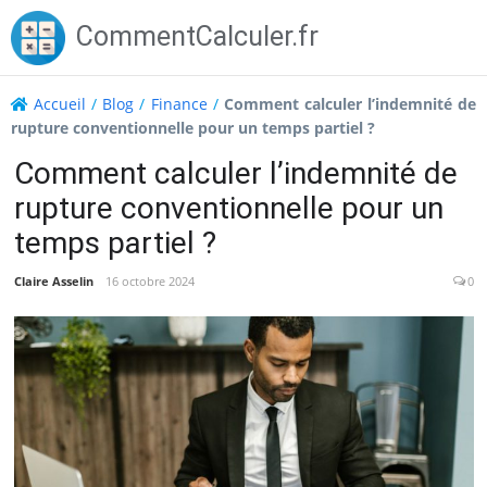
Skip
CommentCalculer.fr
to
content
Accueil
/
Blog
/
Finance
/
Comment calculer l’indemnité de
rupture conventionnelle pour un temps partiel ?
Comment calculer l’indemnité de
rupture conventionnelle pour un
temps partiel ?
Claire Asselin
16 octobre 2024
0