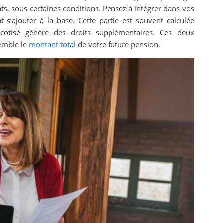
ts, sous certaines conditions. Pensez à intégrer dans vos
t s’ajouter à la base. Cette partie est souvent calculée
otisé génère des droits supplémentaires. Ces deux
emble le
montant total
de votre future pension.