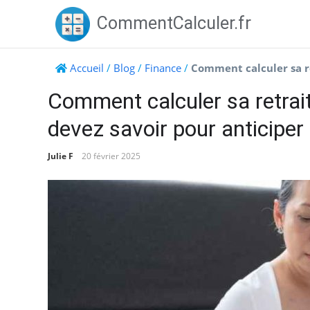
Skip
CommentCalculer.fr
to
content
Accueil
/
Blog
/
Finance
/
Comment calculer sa re
Comment calculer sa retrai
devez savoir pour anticiper
Julie F
20 février 2025