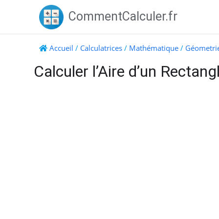
Skip
CommentCalculer.fr
to
content
Accueil
/
Calculatrices
/
Mathématique
/
Géometri
Calculer l’Aire d’un Rectang