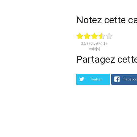
Notez cette cal
3.5
(70.59%)
17
vote[s]
Partagez cette
Twitter
Facebo