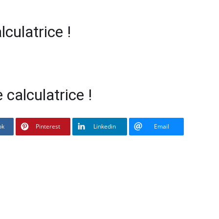
culatrice !
 calculatrice !
ok
Pinterest
Linkedin
Email