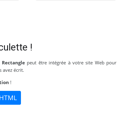
culette !
n Rectangle
peut être intégrée à votre site Web pour
 avez écrit.
tion
!
 HTML