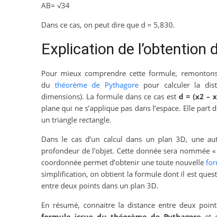
AB= √34
Dans ce cas, on peut dire que d = 5,830.
Explication de l’obtention 
Pour mieux comprendre cette formule, remontons 
du
théorème de Pythagore
pour calculer la dis
dimensions). La formule dans ce cas est
d = (x2 – x
plane qui ne s’applique pas dans l’espace. Elle part 
un triangle rectangle.
Dans le cas d’un calcul dans un plan 3D, une aut
profondeur de l’objet. Cette donnée sera nommée « 
coordonnée permet d’obtenir une toute nouvelle
fo
simplification, on obtient la formule dont il est ques
entre deux points dans un plan 3D.
En résumé, connaitre la distance entre deux poin
formule issue du théorème de Pythagore
et 