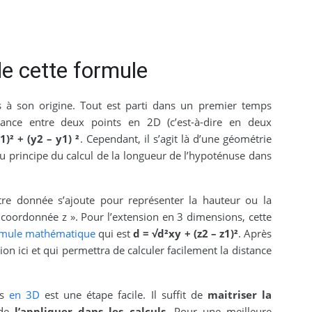
de cette formule
à son origine. Tout est parti dans un premier temps
tance entre deux points en 2D (c’est-à-dire en deux
1)² + (y2 – y1) ²
. Cependant, il s’agit là d’une géométrie
du principe du calcul de la longueur de l’hypoténuse dans
re donnée s’ajoute pour représenter la hauteur ou la
coordonnée z ». Pour l’extension en 3 dimensions, cette
rmule mathématique
qui est
d = √d²xy + (z2 – z1)²
. Après
tion ici et qui permettra de calculer facilement la distance
ts
en 3D
est une étape facile. Il suffit de
maitriser la
de
l’appliquer dans les calculs
. Pour une meilleure