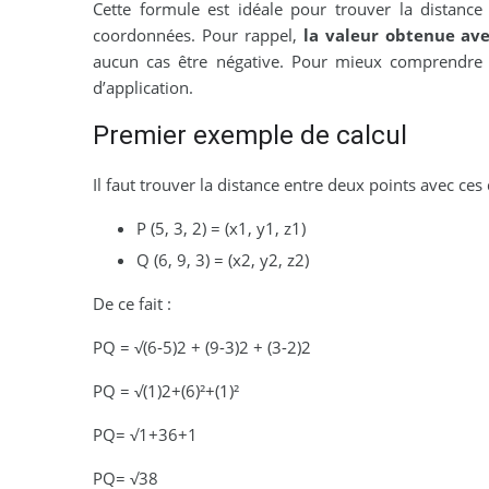
Cette formule est idéale pour trouver la distance 
coordonnées. Pour rappel,
la valeur obtenue ave
aucun cas être négative. Pour mieux comprendre l’
d’application.
Premier exemple de calcul
Il faut trouver la distance entre deux points avec ces
P (5, 3, 2) = (x1, y1, z1)
Q (6, 9, 3) = (x2, y2, z2)
De ce fait :
PQ = √(6-5)2 + (9-3)2 + (3-2)2
PQ = √(1)2+(6)²+(1)²
PQ= √1+36+1
PQ= √38