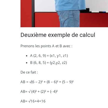
Deuxième exemple de calcul
Prenons les points A et B avec :
A (2, 6, 9) = (x1, y1, z1)
B (6, 8, 5) = (y2,y2, z2)
De ce fait :
AB = √(6 – 2)² + (8 – 6)² + (5 – 9)²
AB= √ (4)² + (2)² + (- 4)²
AB= √16+4+16