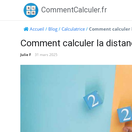
Skip
CommentCalculer.fr
to
content
Accueil
/
Blog
/
Calculatrice
/
Comment calculer l
Comment calculer la distan
Julie F
31 mars 2025