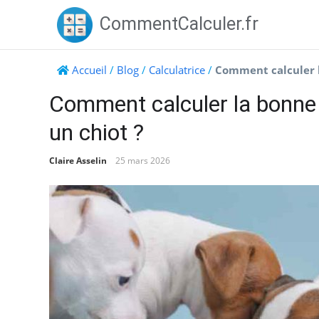
Skip
CommentCalculer.fr
to
content
Accueil
/
Blog
/
Calculatrice
/
Comment calculer l
Comment calculer la bonne 
un chiot ?
Claire Asselin
25 mars 2026