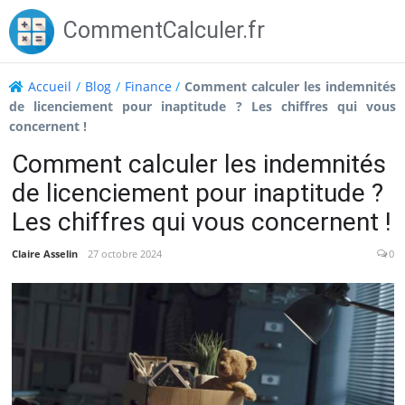
Skip
CommentCalculer.fr
to
content
Accueil
/
Blog
/
Finance
/
Comment calculer les indemnités
de licenciement pour inaptitude ? Les chiffres qui vous
concernent !
Comment calculer les indemnités
de licenciement pour inaptitude ?
Les chiffres qui vous concernent !
Claire Asselin
27 octobre 2024
0