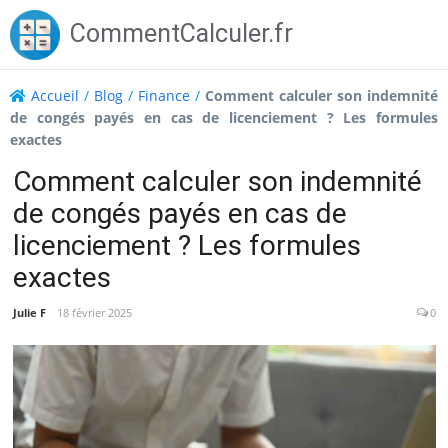
Skip
CommentCalculer.fr
to
content
Accueil
/
Blog
/
Finance
/
Comment calculer son indemnité
de congés payés en cas de licenciement ? Les formules
exactes
Comment calculer son indemnité
de congés payés en cas de
licenciement ? Les formules
exactes
Julie F
18 février 2025
0