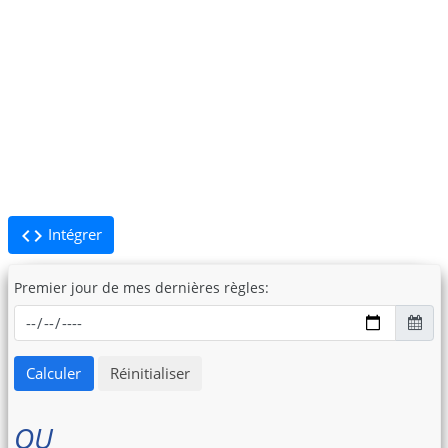
code
Intégrer
Premier jour de mes dernières règles:
Calculer
Réinitialiser
OU