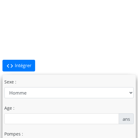
code
Intégrer
Sexe :
Age :
ans
Pompes :