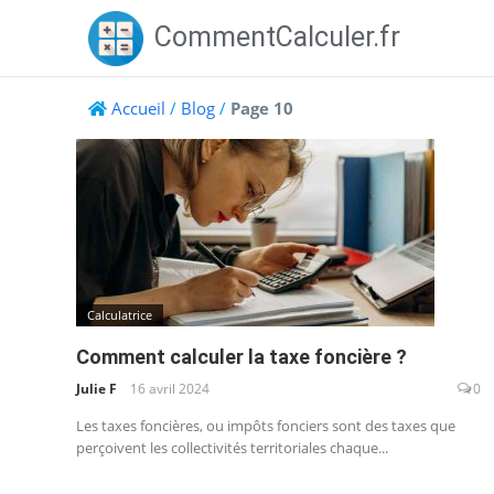
Skip
CommentCalculer.fr
to
content
Accueil
/
Blog
/
Page 10
Blog
Calculatrice
Comment calculer la taxe foncière ?
Julie F
16 avril 2024
0
Les taxes foncières, ou impôts fonciers sont des taxes que
perçoivent les collectivités territoriales chaque...