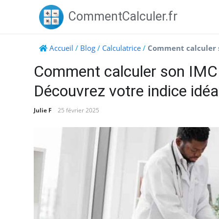
Skip
CommentCalculer.fr
to
content
Accueil
/
Blog
/
Calculatrice
/
Comment calculer s
Comment calculer son IMC 
Découvrez votre indice idéa
Julie F
25 février 2025