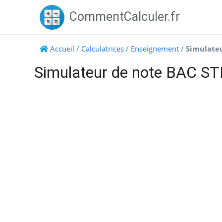
Skip
CommentCalculer.fr
to
content
Accueil
/
Calculatrices
/
Enseignement
/
Simulate
Simulateur de note BAC S