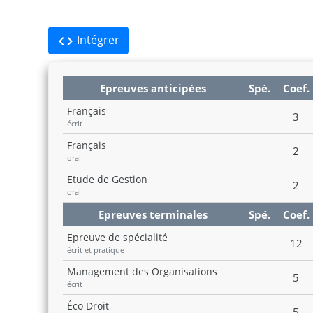
Intégrer
code
Epreuves anticipées
Spé.
Coef.
Français
3
écrit
Français
2
oral
Etude de Gestion
2
oral
Epreuves terminales
Spé.
Coef.
Epreuve de spécialité
12
écrit et pratique
Management des Organisations
5
écrit
Éco Droit
5