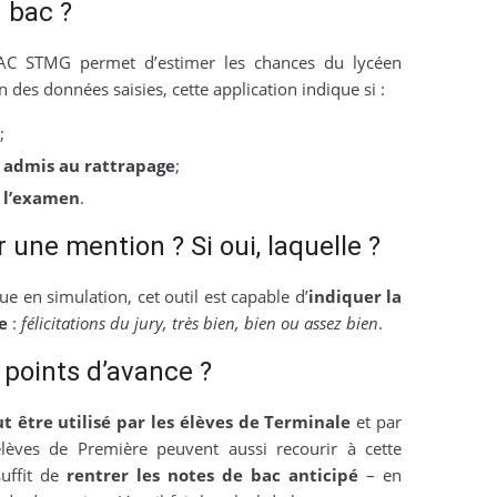
 bac ?
AC STMG permet d’estimer les chances du lycéen
n des données saisies, cette application indique si :
;
e
admis au rattrapage
;
 l’examen
.
 une mention ? Si oui, laquelle ?
 en simulation, cet outil est capable d’
indiquer la
e
:
félicitations du jury, très bien, bien ou assez bien
.
 points d’avance ?
t être utilisé par les élèves de Terminale
et par
élèves de Première peuvent aussi recourir à cette
suffit de
rentrer les notes de bac anticipé
– en