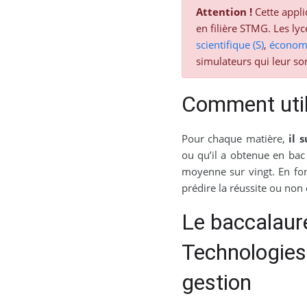
Attention !
Cette appli
en filière STMG. Les lyc
scientifique (S)
,
économi
simulateurs qui leur so
Comment utili
Pour chaque matière,
il 
ou qu’il a obtenue en bac b
moyenne sur vingt. En fonc
prédire la réussite ou non
Le baccalaur
Technologies
gestion