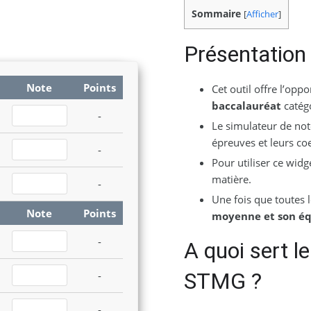
Sommaire
[
Afficher
]
Présentation
Note
Points
Cet outil offre l’opp
baccalauréat
catég
-
Le simulateur de not
épreuves et leurs coe
-
Pour utiliser ce widg
matière.
-
Une fois que toutes 
Note
Points
moyenne et son éq
-
A quoi sert l
STMG ?
-
-