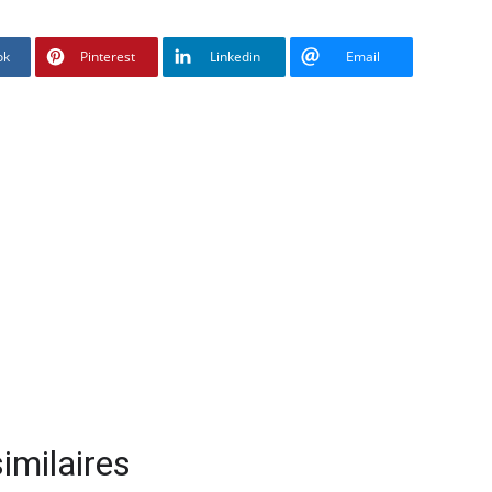
ok
Pinterest
Linkedin
Email
imilaires