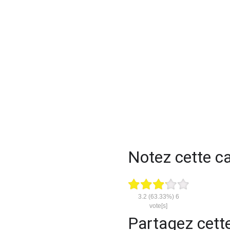
Notez cette cal
3.2
(63.33%)
6
vote[s]
Partagez cette