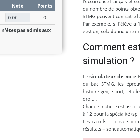
l’occurrence français et ét
Note
Points
du nombre de points obten
STMG peuvent connaître le
0
Par exemple, si l’élève a 1
 n'êtes pas admis aux
gestion, cela donne une m
Comment est 
simulation ?
Le
simulateur de note 
du bac STMG, les épreuve
histoire-géo, sport, étu
droit…
Chaque matière est associé
à 12 pour la spécialité (sp
Les calculs – conversion 
résultats – sont automatiq