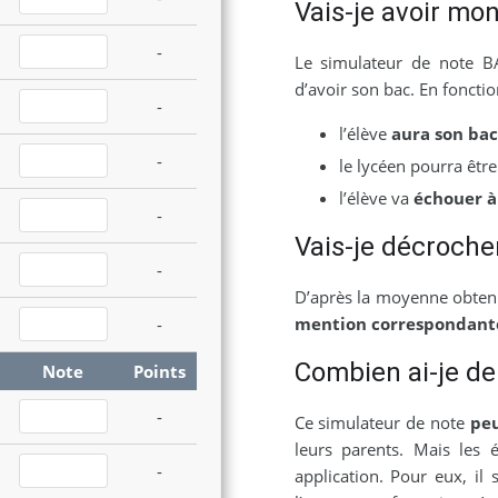
Vais-je avoir mon
-
Le simulateur de note B
d’avoir son bac. En fonctio
-
l’élève
aura son bac
-
le lycéen pourra êtr
l’élève va
échouer à
-
Vais-je décrocher
-
D’après la moyenne obtenue
mention correspondant
-
Combien ai-je de
Note
Points
-
Ce simulateur de note
peu
leurs parents. Mais les 
-
application. Pour eux, il 