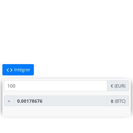
code
Intégrer
€ (EUR)
BTC
=
฿ (BTC)