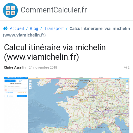
Skip
CommentCalculer.fr
to
content
Accueil
/
Blog
/
Transport
/
Calcul itinéraire via michelin
(www.viamichelin.fr)
Calcul itinéraire via michelin
(www.viamichelin.fr)
Claire Asselin
24 novembre 2018
2