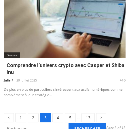
Finance
Comprendre l’univers crypto avec Casper et Shiba
Inu
Julie F
29 juillet 2025
0
De plus en plus de particuliers s’intéressent aux actifs numériques comme
complément à leur stratégie...
Page
Page
Page
Page
Page
Page
1
2
3
4
5
…
13
Rechercher :
Page 3 of 13