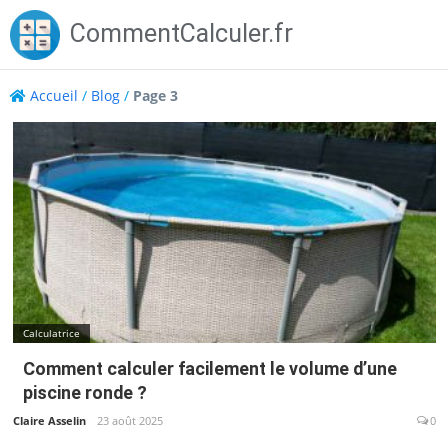
Skip
CommentCalculer.fr
to
content
Accueil
/
Blog
/
Page 3
Blog
Calculatrice
Comment calculer facilement le volume d’une
piscine ronde ?
Claire Asselin
23 août 2025
0